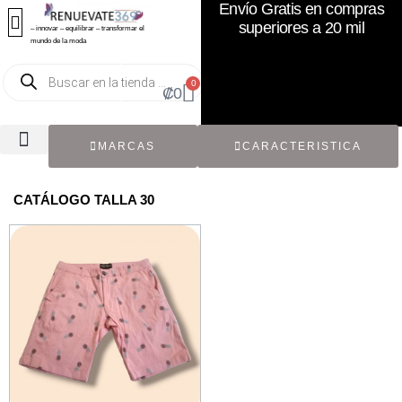
Envío Gratis en compras
superiores a 20 mil
– innovar – equilibrar – transformar el
mundo de la moda
0
₡
0
MARCAS
CARACTERISTICA
TODOS LOS CATÁLOGOS
RECIÉN NACIDO / BEBÉ
ACCESORIOS DE SEGUNDA MANO
CON ETIQUETA ORIGINAL
CATÁLOGO TALLA 30