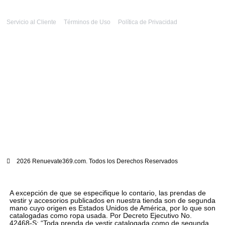
Servicio al Cliente
Términos de Uso
Política de Privacidad
2026 Renuevate369.com. Todos los Derechos Reservados
A excepción de que se especifique lo contario, las prendas de
vestir y accesorios publicados en nuestra tienda son de segunda
mano cuyo origen es Estados Unidos de América, por lo que son
catalogadas como ropa usada. Por Decreto Ejecutivo No.
42468-S: “Toda prenda de vestir catalogada como de segunda