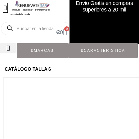
Envío Gratis en compras
superiores a 20 mil
– innovar – equilibrar – transformar el
mundo de la moda
0
₡
0
MARCAS
CARACTERISTICA
TODOS LOS CATÁLOGOS
RECIÉN NACIDO / BEBÉ
ACCESORIOS DE SEGUNDA MANO
CON ETIQUETA ORIGINAL
CATÁLOGO TALLA 6