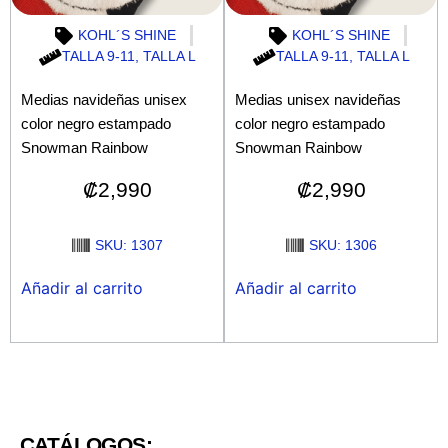
KOHL´S SHINE
KOHL´S SHINE
TALLA 9-11
,
TALLA L
TALLA 9-11
,
TALLA L
Medias navideñas unisex
Medias unisex navideñas
color negro estampado
color negro estampado
Snowman Rainbow
Snowman Rainbow
₡
2,990
₡
2,990
SKU: 1307
SKU: 1306
Añadir al carrito
Añadir al carrito
CATÁLOGOS: