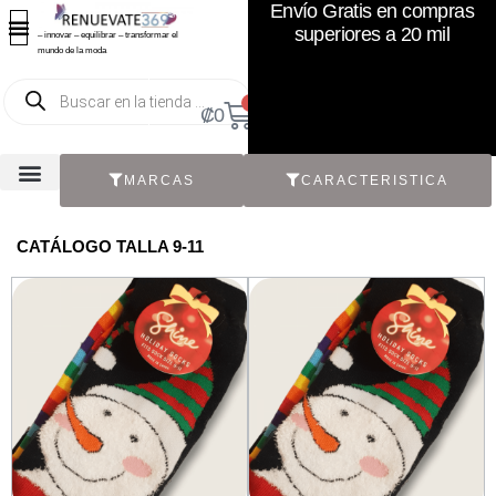
Envío Gratis en compras
superiores a 20 mil
– innovar – equilibrar – transformar el
mundo de la moda
0
₡
0
MARCAS
CARACTERISTICA
TODOS LOS CATÁLOGOS
RECIÉN NACIDO / BEBÉ
ACCESORIOS DE SEGUNDA MANO
CON ETIQUETA ORIGINAL
CATÁLOGO TALLA 9-11