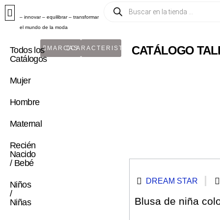
– innovar – equilibrar – transformar
el mundo de la moda
CATÁLOGO TALLA
MARCAS
CARACTERISTICA
Todos los
Catálogos
Mujer
Hombre
Maternal
Recién
Nacido
/ Bebé
DREAM STAR
Niños
/
Blusa de niña colo
Niñas