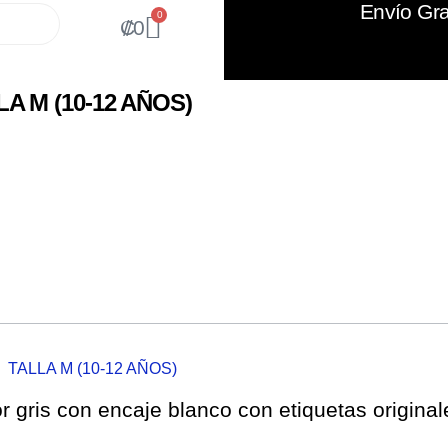
Envío Gra
0
₡
0
 M (10-12 AÑOS)
TALLA M (10-12 AÑOS)
r gris con encaje blanco con etiquetas original