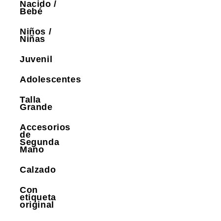
Nacido /
Bebé
Niños /
Niñas
Juvenil
Adolescentes
Talla
Grande
Accesorios
de
Segunda
Mano
Calzado
Con
etiqueta
original