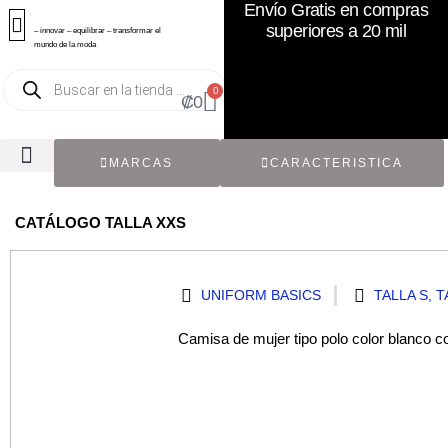
Envío Gratis en compras
superiores a 20 mil
– innovar – equilibrar – transformar el
mundo de la moda
0
₡
0
MARCAS
CARACTERISTICA
TODOS LOS CATÁLOGOS
RECIÉN NACIDO / BEBÉ
ACCESORIOS DE SEGUNDA MANO
CON ETIQUETA ORIGINAL
CATÁLOGO TALLA XXS
UNIFORM BASICS
TALLA S
,
T
Camisa de mujer tipo polo color blanco 