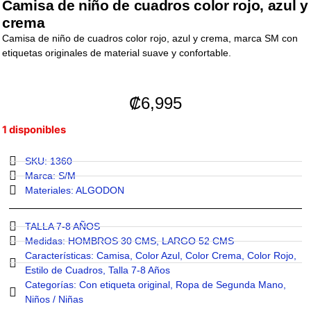
Camisa de niño de cuadros color rojo, azul y
crema
Camisa de niño de cuadros color rojo, azul y crema, marca SM con
etiquetas originales de material suave y confortable.
₡
6,995
1 disponibles
SKU: 1360
Marca:
S/M
Materiales:
ALGODON
TALLA 7-8 AÑOS
Medidas:
HOMBROS 30 CMS
,
LARGO 52 CMS
Características:
Camisa
,
Color Azul
,
Color Crema
,
Color Rojo
,
Estilo de Cuadros
,
Talla 7-8 Años
Categorías:
Con etiqueta original
,
Ropa de Segunda Mano
,
Niños / Niñas