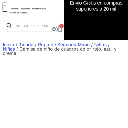
Envío Gratis en compras
superiores a 20 mil
– innovar – equilibrar – transformar el
mundo de la moda
0
₡
0
Inicio
/
Tienda
/
Ropa de Segunda Mano
/
Niños /
Niñas
/ Camisa de niño de cuadros color rojo, azul y
crema