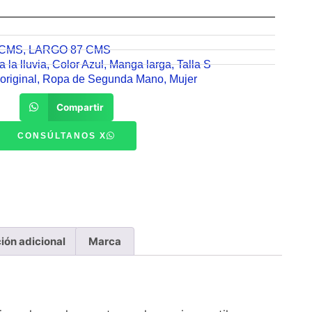
 CMS
,
LARGO 87 CMS
 la lluvia
,
Color Azul
,
Manga larga
,
Talla S
original
,
Ropa de Segunda Mano
,
Mujer
Compartir
CONSÚLTANOS X
ión adicional
Marca