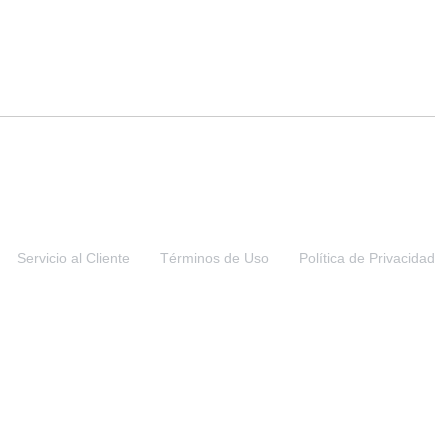
Servicio al Cliente
Términos de Uso
Política de Privacidad
 Estados Unidos de América, por lo que son catalogadas como ropa usada.
s distribuidas en Costa Rica por nuestra marca comercial de fantasía
as que nosotros, Microsoft y Google podemos recopilar y utilizar estos