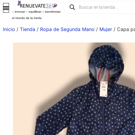
– innovar – equilibrar – transformar
el mundo de la moda
Inicio
/
Tienda
/
Ropa de Segunda Mano
/
Mujer
/ Capa pa