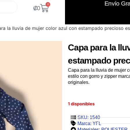
Envío Gra
0
₡
0
ra la lluvia de mujer color azul con estampado precioso es
Capa para la llu
estampado preci
Capa para la lluvia de mujer 
estilo con gorro y zipper mar
originales.
1 disponibles
SKU: 1540
Marca:
YFL
Materiales:
POLIESTER