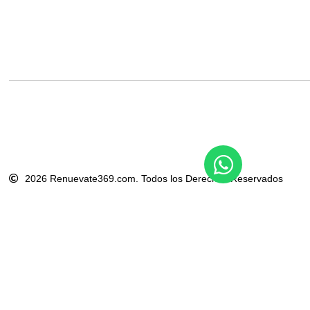
2026 Renuevate369.com. Todos los Derechos Reservados
A excepción de que se especifique lo contario, las prendas de vestir y 
Por Decreto Ejecutivo No. 42468-S: “Toda prenda de vestir catalogada co
RENUEVATE369.
Mejoramos nuestros productos y publicidad utilizando Microsoft Clarity par
datos. Nuestra
Política de Privacidad
tiene más detalles.
Ante cualquier duda puede contactarnos al correo electrónico
info@Renue