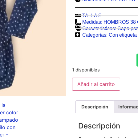
TALLA S
Medidas:
HOMBROS 38
Características:
Capa para
Categorías:
Con etiqueta 
1 disponibles
Añadir al carrito
Descripción
Informac
Descripción