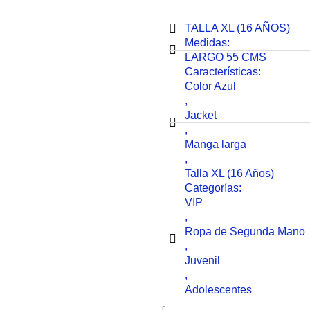
TALLA XL (16 AÑOS)
Medidas:
LARGO 55 CMS
Características:
Color Azul
,
Jacket
,
Manga larga
,
Talla XL (16 Años)
Categorías:
VIP
,
Ropa de Segunda Mano
,
Juvenil
,
Adolescentes