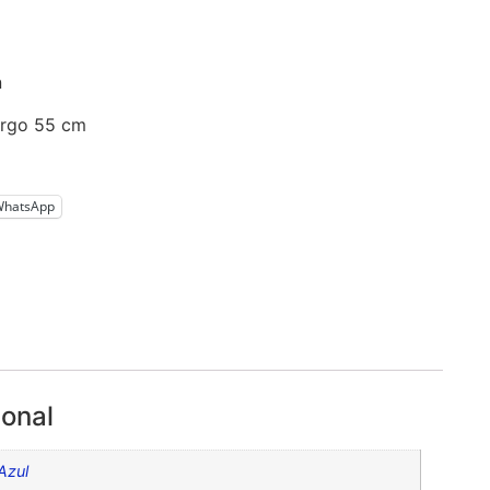
n
argo 55 cm
WhatsApp
ional
Azul