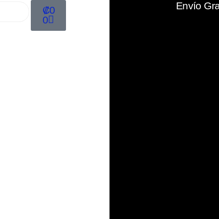
Envío Gra
₡
0
0