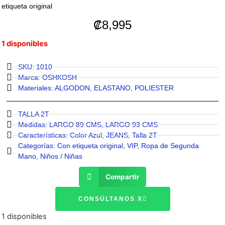
etiqueta original
₡
8,995
1 disponibles
SKU: 1010
Marca:
OSHKOSH
Materiales:
ALGODON
,
ELASTANO
,
POLIESTER
TALLA 2T
Medidas:
LARGO 89 CMS
,
LARGO 93 CMS
Características:
Color Azul
,
JEANS
,
Talla 2T
Categorías:
Con etiqueta original
,
VIP
,
Ropa de Segunda
Mano
,
Niños / Niñas
Compartir
CONSÚLTANOS X
1 disponibles