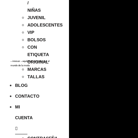
/
NIÑAS
JUVENIL
ADOLESCENTES
VIP
BOLSOS
CON
ETIQUETA
ORIGINAL
– innovar – equilibrar – transformar el
mundo de la moda
MARCAS
TALLAS
BLOG
CONTACTO
MI
CUENTA