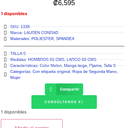
₡
6,595
1 disponibles
SKU: 1338
Marca:
LAUREN CONRAD
Materiales:
POLIESTER
,
SPANDEX
TALLA S
Medidas:
HOMBROS 56 CMS
,
LARGO 60 CMS
Características:
Color Melon
,
Manga larga
,
Pijama
,
Talla S
Categorías:
Con etiqueta original
,
Ropa de Segunda Mano
,
Mujer
Compartir
CONSÚLTANOS X
1 disponibles