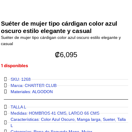
Suéter de mujer tipo cárdigan color azul
oscuro estilo elegante y casual
Suéter de mujer tipo cárdigan color azul oscuro estilo elegante y
casual
₡
6,095
1 disponibles
SKU: 1268
Marca:
CHARTER CLUB
Materiales:
ALGODON
TALLA L
Medidas:
HOMBROS 41 CMS
,
LARGO 66 CMS
Características:
Color Azul Oscuro
,
Manga larga
,
Sueter
,
Talla
L
Categorías:
Ropa de Segunda Mano
,
Mujer