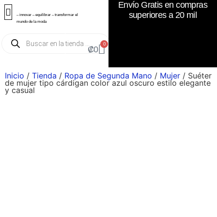
Envío Gratis en compras
superiores a 20 mil
– innovar – equilibrar – transformar el
mundo de la moda
0
₡
0
Inicio
/
Tienda
/
Ropa de Segunda Mano
/
Mujer
/ Suéter
de mujer tipo cárdigan color azul oscuro estilo elegante
y casual