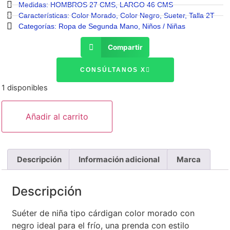
Medidas:
HOMBROS 27 CMS
,
LARGO 46 CMS
Características:
Color Morado
,
Color Negro
,
Sueter
,
Talla 2T
Categorías:
Ropa de Segunda Mano
,
Niños / Niñas
Compartir
CONSÚLTANOS X
1 disponibles
Añadir al carrito
Descripción
Información adicional
Marca
Descripción
Suéter de niña tipo cárdigan color morado con
negro ideal para el frío, una prenda con estilo