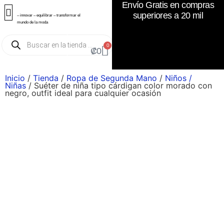
Envío Gratis en compras
superiores a 20 mil
– innovar – equilibrar – transformar el
mundo de la moda
0
₡
0
Inicio
/
Tienda
/
Ropa de Segunda Mano
/
Niños /
Niñas
/ Suéter de niña tipo cárdigan color morado con
negro, outfit ideal para cualquier ocasión