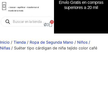
Envío Gratis en compras
superiores a 20 mil
– innovar – equilibrar – transformar el
mundo de la moda
0
₡
0
Inicio
/
Tienda
/
Ropa de Segunda Mano
/
Niños /
Niñas
/ Suéter tipo cárdigan de niña tejido color café