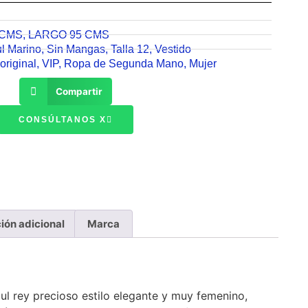
 CMS
,
LARGO 95 CMS
ul Marino
,
Sin Mangas
,
Talla 12
,
Vestido
original
,
VIP
,
Ropa de Segunda Mano
,
Mujer
Compartir
CONSÚLTANOS X
ión adicional
Marca
ul rey precioso estilo elegante y muy femenino,