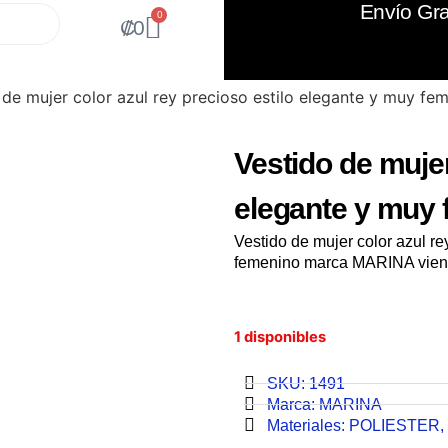
Envío Gra
0
₡
0
 de mujer color azul rey precioso estilo elegante y muy fe
Vestido de mujer
elegante y muy
Vestido de mujer color azul re
femenino marca MARINA viene 
1 disponibles
SKU: 1491
Marca:
MARINA
Materiales:
POLIESTER
,