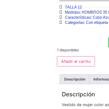
TALLA 12
Medidas:
HOMBROS 35
Características:
Color Az
Categorías:
Con etiqueta 
1 disponibles
Añadir al carrito
Descripción
Informac
Descripción
Vestido de mujer color az