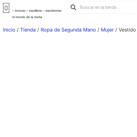
– innovar – equilibrar – transformar
el mundo de la moda
Inicio
/
Tienda
/
Ropa de Segunda Mano
/
Mujer
/ Vestido