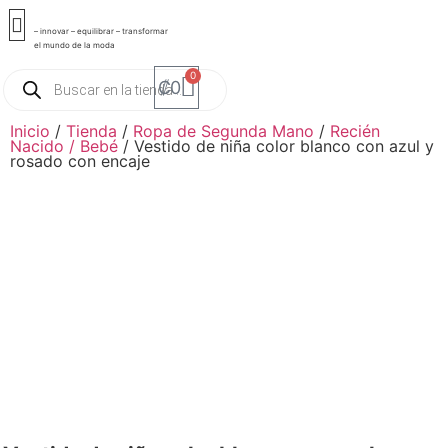
Envío Gratis en compras
superiores a 20 mil
– innovar – equilibrar – transformar
el mundo de la moda
0
₡
0
Inicio
/
Tienda
/
Ropa de Segunda Mano
/
Recién
Nacido / Bebé
/ Vestido de niña color blanco con azul y
rosado con encaje