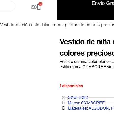
Envío Gra
0
₡
0
Vestido de niña color blanco con puntos de colores precios
Vestido de niña
colores precioso
Vestido de niña color blanco 
estilo marca GYMBOREE viene 
1 disponibles
SKU: 1460
Marca:
GYMBOREE
Materiales:
ALGODON
,
P