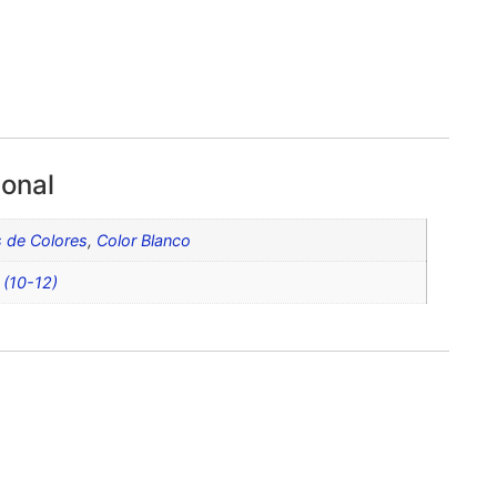
ional
s de Colores
,
Color Blanco
L (10-12)