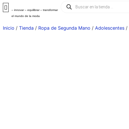
– innovar – equilibrar – transformar
el mundo de la moda
Inicio
/
Tienda
/
Ropa de Segunda Mano
/
Adolescentes
/ 