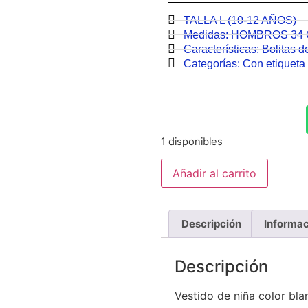
TALLA L (10-12 AÑOS)
Medidas:
HOMBROS 34
Características:
Bolitas d
Categorías:
Con etiqueta 
1 disponibles
Añadir al carrito
Descripción
Informac
Descripción
Vestido de niña color bla