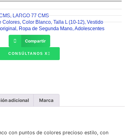
 CMS
,
LARGO 77 CMS
e Colores
,
Color Blanco
,
Talla L (10-12)
,
Vestido
original
,
Ropa de Segunda Mano
,
Adolescentes
Compartir
CONSÚLTANOS X
ión adicional
Marca
nco con puntos de colores precioso estilo, con