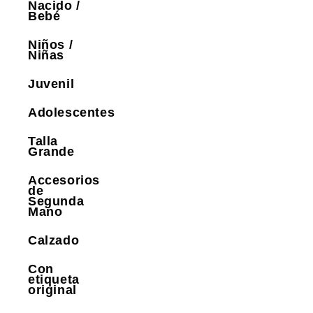
Nacido /
Bebé
Niños /
Niñas
Juvenil
Adolescentes
Talla
Grande
Accesorios
de
Segunda
Mano
Calzado
Con
etiqueta
original