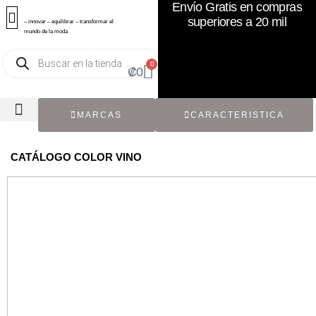
Envío Gratis en compras
superiores a 20 mil
– innovar – equilibrar – transformar el
mundo de la moda
0
₡
0
MARCAS
CARACTERISTICA
TODOS LOS CATÁLOGOS
RECIÉN NACIDO / BEBÉ
ACCESORIOS DE SEGUNDA MANO
CON ETIQUETA ORIGINAL
CATÁLOGO COLOR VINO