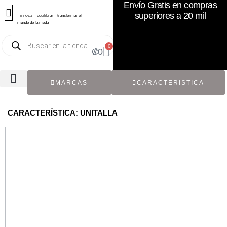
Envío Gratis en compras
superiores a 20 mil
– innovar – equilibrar – transformar el
mundo de la moda
0
₡
0
MARCAS
CARACTERISTICA
TODOS LOS CATÁLOGOS
RECIÉN NACIDO / BEBÉ
ACCESORIOS DE SEGUNDA MANO
CON ETIQUETA ORIGINAL
CARACTERÍSTICA: UNITALLA