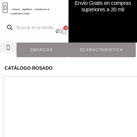
Envío Gratis en compras
superiores a 20 mil
– innovar – equilibrar – transformar el
mundo de la moda
0
₡
0
MARCAS
CARACTERISTICA
TODOS LOS CATÁLOGOS
RECIÉN NACIDO / BEBÉ
ACCESORIOS DE SEGUNDA MANO
CON ETIQUETA ORIGINAL
CATÁLOGO ROSADO