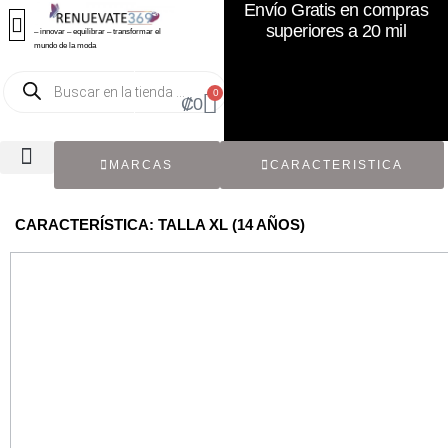
Envío Gratis en compras
superiores a 20 mil
– innovar – equilibrar – transformar el
mundo de la moda
0
₡
0
MARCAS
CARACTERISTICA
TODOS LOS CATÁLOGOS
RECIÉN NACIDO / BEBÉ
ACCESORIOS DE SEGUNDA MANO
CON ETIQUETA ORIGINAL
CARACTERÍSTICA: TALLA XL (14 AÑOS)