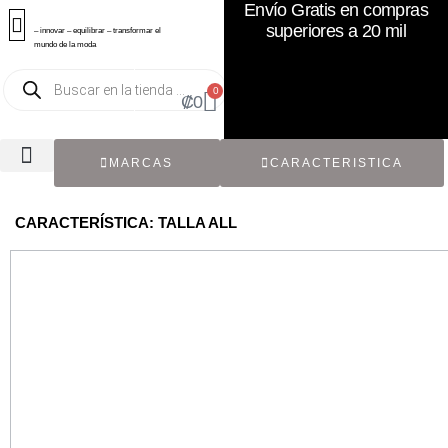
Envío Gratis en compras
superiores a 20 mil
– innovar – equilibrar – transformar el
mundo de la moda
0
₡
0
MARCAS
CARACTERISTICA
TODOS LOS CATÁLOGOS
RECIÉN NACIDO / BEBÉ
ACCESORIOS DE SEGUNDA MANO
CON ETIQUETA ORIGINAL
CARACTERÍSTICA: TALLA ALL