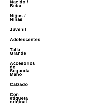
Nacido /
Bebé
Niños /
Niñas
Juvenil
Adolescentes
Talla
Grande
Accesorios
de
Segunda
Mano
Calzado
Con
etiqueta
original