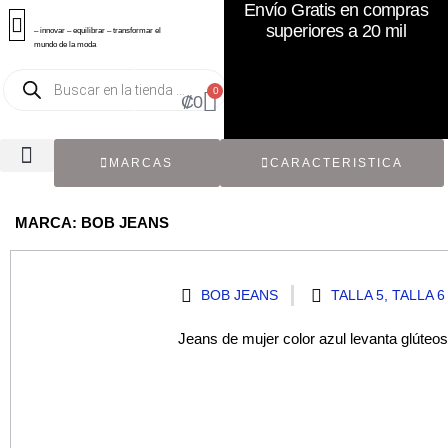
Envío Gratis en compras
superiores a 20 mil
– innovar – equilibrar – transformar el
mundo de la moda
0
₡
0
MARCAS
CARACTERISTICA
TODOS LOS CATÁLOGOS
RECIÉN NACIDO / BEBÉ
ACCESORIOS DE SEGUNDA MANO
CON ETIQUETA ORIGINAL
MARCA: BOB JEANS
BOB JEANS
TALLA 5
,
TALLA 6
Jeans de mujer color azul levanta glúteos