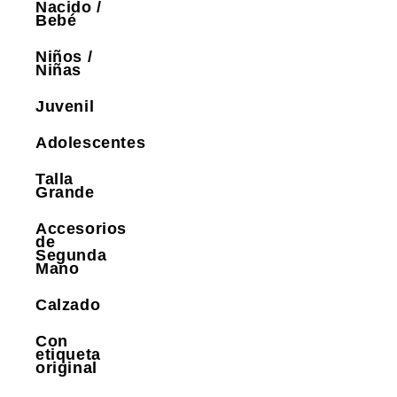
Nacido /
Bebé
Niños /
Niñas
Juvenil
Adolescentes
Talla
Grande
Accesorios
de
Segunda
Mano
Calzado
Con
etiqueta
original