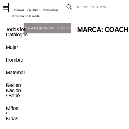
– innovar – equilibrar – transformar
el mundo de la moda
MARCA: COACH
MARCAS
CARACTERISTICA
Todos los
Catálogos
Mujer
Hombre
Maternal
Recién
Nacido
/ Bebé
Niños
/
Niñas