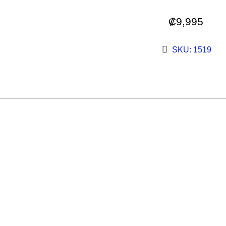
₡
9,995
SKU: 1519