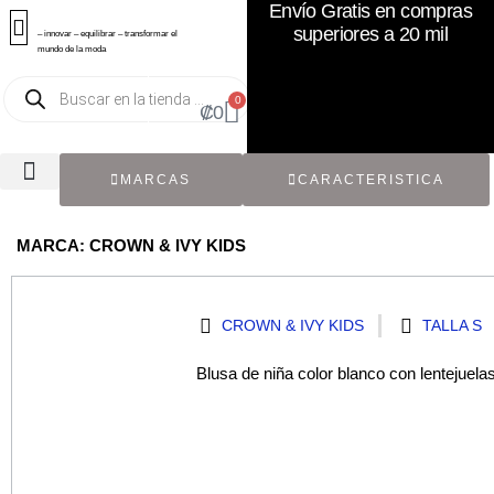
Envío Gratis en compras
superiores a 20 mil
– innovar – equilibrar – transformar el
mundo de la moda
0
₡
0
MARCAS
CARACTERISTICA
TODOS LOS CATÁLOGOS
RECIÉN NACIDO / BEBÉ
ACCESORIOS DE SEGUNDA MANO
CON ETIQUETA ORIGINAL
MARCA: CROWN & IVY KIDS
CROWN & IVY KIDS
TALLA S
Blusa de niña color blanco con lentejuelas