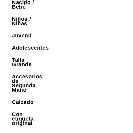
Nacido /
Bebé
Niños /
Niñas
Juvenil
Adolescentes
Talla
Grande
Accesorios
de
Segunda
Mano
Calzado
Con
etiqueta
original