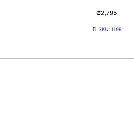
₡
2,795
SKU: 1198