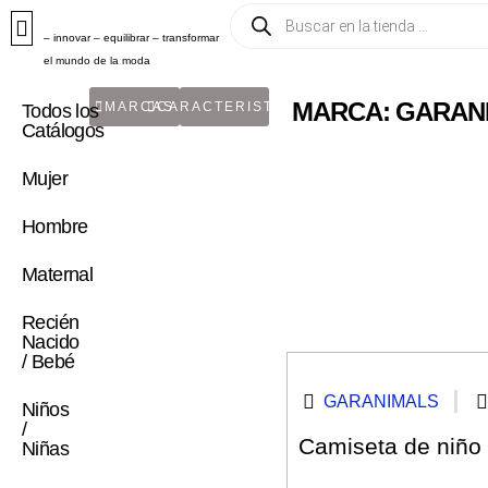
– innovar – equilibrar – transformar
el mundo de la moda
MARCA: GARAN
MARCAS
CARACTERISTICA
Todos los
Catálogos
Mujer
Hombre
Maternal
Recién
Nacido
/ Bebé
GARANIMALS
Niños
/
Camiseta de niño 
Niñas