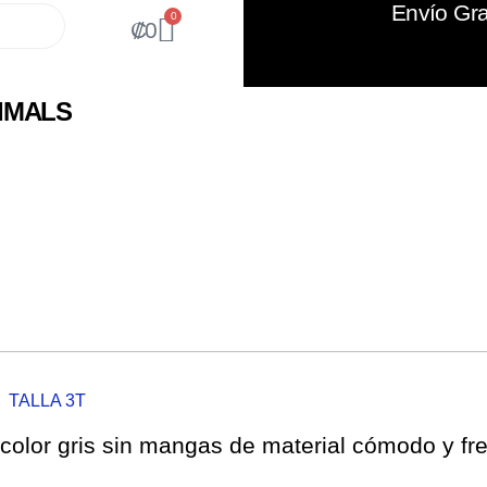
Envío Gra
0
₡
0
IMALS
TALLA 3T
color gris sin mangas de material cómodo y fr