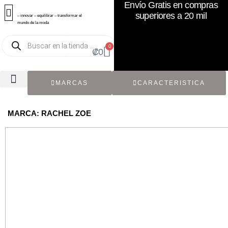
Envío Gratis en compras
superiores a 20 mil
– innovar – equilibrar – transformar el
mundo de la moda
0
₡
0
MARCAS
CARACTERISTICA
TODOS LOS CATÁLOGOS
RECIÉN NACIDO / BEBÉ
ACCESORIOS DE SEGUNDA MANO
CON ETIQUETA ORIGINAL
MARCA: RACHEL ZOE