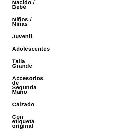
Nacido /
Bebé
Niños /
Niñas
Juvenil
Adolescentes
Talla
Grande
Accesorios
de
Segunda
Mano
Calzado
Con
etiqueta
original