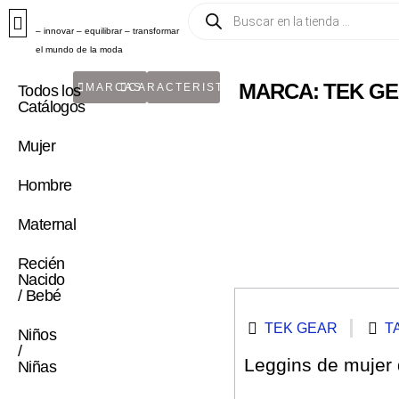
– innovar – equilibrar – transformar
el mundo de la moda
MARCA: TEK G
MARCAS
CARACTERISTICA
Todos los
Catálogos
Mujer
Hombre
Maternal
Recién
Nacido
/ Bebé
TEK GEAR
T
Niños
/
Leggins de mujer d
Niñas