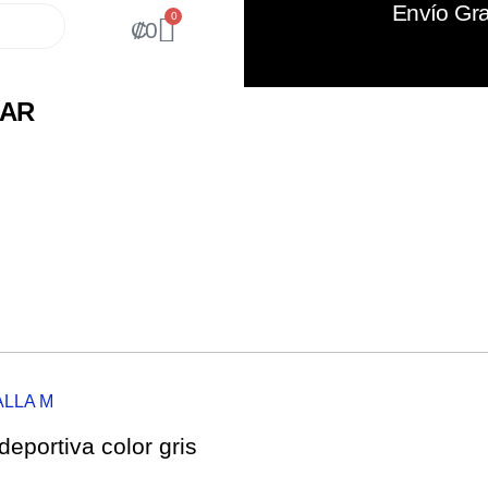
Envío Gra
0
₡
0
EAR
ALLA M
eportiva color gris