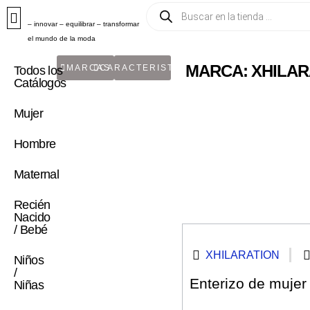
– innovar – equilibrar – transformar
el mundo de la moda
MARCA: XHILAR
MARCAS
CARACTERISTICA
Todos los
Catálogos
Mujer
Hombre
Maternal
Recién
Nacido
/ Bebé
XHILARATION
Niños
/
Enterizo de mujer
Niñas