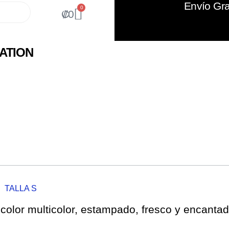
Envío Gra
0
₡
0
ATION
TALLA S
 color multicolor, estampado, fresco y encantad