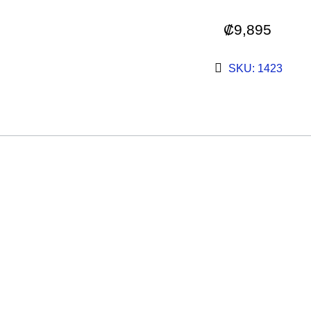
₡
9,895
SKU: 1423