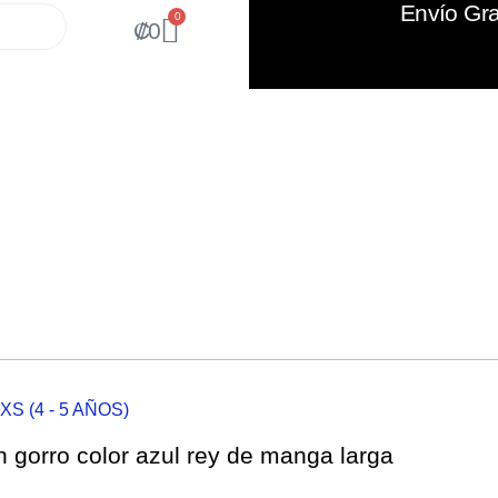
Envío Gra
0
₡
0
XS (4 - 5 AÑOS)
n gorro color azul rey de manga larga