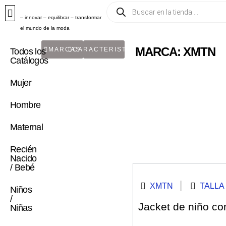
– innovar – equilibrar – transformar
el mundo de la moda
MARCA: XMTN
MARCAS
CARACTERISTICA
Todos los
Catálogos
Mujer
Hombre
Maternal
Recién
Nacido
/ Bebé
XMTN
TALLA 
Niños
/
Jacket de niño co
Niñas