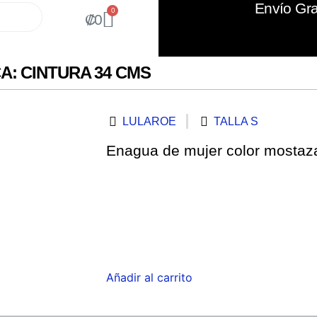
Envío Gra
0
₡
0
A: CINTURA 34 CMS
LULAROE
TALLA S
Enagua de mujer color mostaz
Añadir al carrito