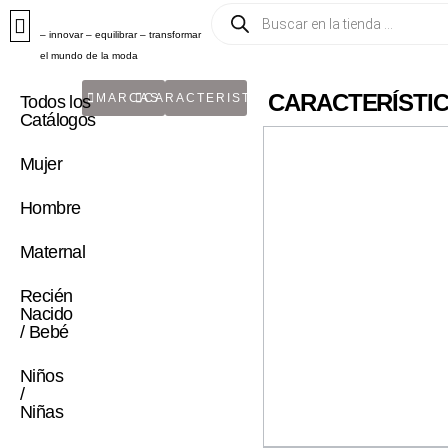
– innovar – equilibrar – transformar
el mundo de la moda
CARACTERÍSTIC
MARCAS
CARACTERISTICA
Todos los
Catálogos
Mujer
Hombre
Maternal
Recién
Nacido
/ Bebé
Niños
/
Niñas