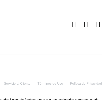
Servicio al Cliente
Términos de Uso
Política de Privacidad
 Estados Unidos de América, por lo que son catalogadas como ropa usada.
s distribuidas en Costa Rica por nuestra marca comercial de fantasía