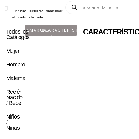
– innovar – equilibrar – transformar
el mundo de la moda
CARACTERÍSTIC
MARCAS
CARACTERISTICA
Todos los
Catálogos
Mujer
Hombre
Maternal
Recién
Nacido
/ Bebé
Niños
/
Niñas