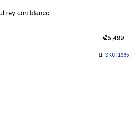
ul rey con blanco
₡
5,499
SKU: 1385