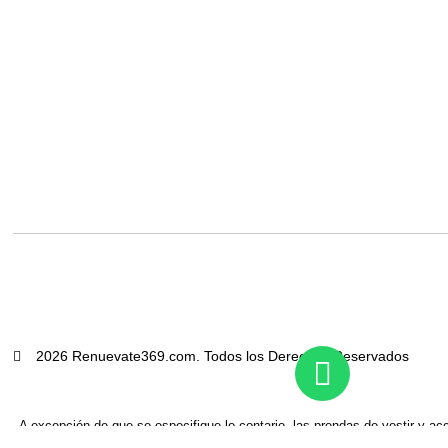
2026 Renuevate369.com. Todos los Derechos Reservados
A excepción de que se especifique lo contario, las prendas de vestir y 
Por Decreto Ejecutivo No. 42468-S: “Toda prenda de vestir catalogada co