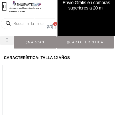
Envío Gratis en compras
superiores a 20 mil
– innovar – equilibrar – transformar el
mundo de la moda
0
₡
0
MARCAS
CARACTERISTICA
TODOS LOS CATÁLOGOS
RECIÉN NACIDO / BEBÉ
ACCESORIOS DE SEGUNDA MANO
CON ETIQUETA ORIGINAL
CARACTERÍSTICA: TALLA 12 AÑOS