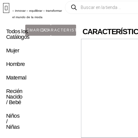
– innovar – equilibrar – transformar
el mundo de la moda
CARACTERÍSTIC
MARCAS
CARACTERISTICA
Todos los
Catálogos
Mujer
Hombre
Maternal
Recién
Nacido
/ Bebé
Niños
/
Niñas