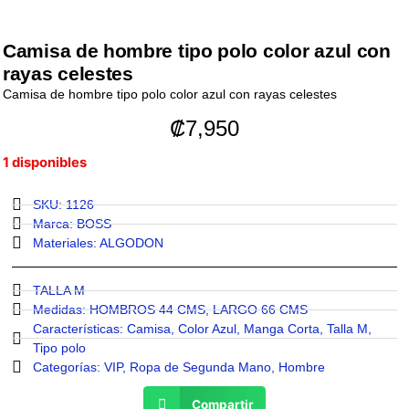
Camisa de hombre tipo polo color azul con
rayas celestes
Camisa de hombre tipo polo color azul con rayas celestes
₡
7,950
1 disponibles
SKU: 1126
Marca:
BOSS
Materiales:
ALGODON
TALLA M
Medidas:
HOMBROS 44 CMS
,
LARGO 66 CMS
Características:
Camisa
,
Color Azul
,
Manga Corta
,
Talla M
,
Tipo polo
Categorías:
VIP
,
Ropa de Segunda Mano
,
Hombre
Compartir