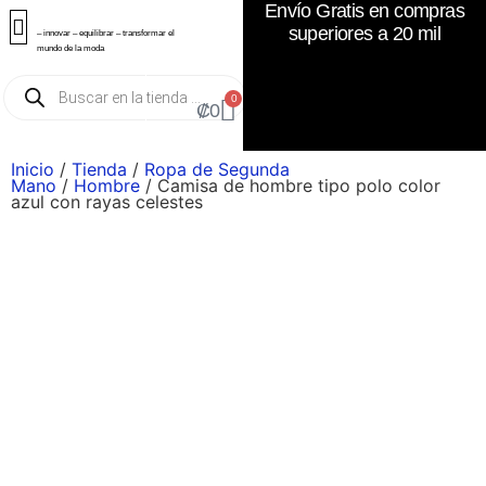
Envío Gratis en compras
superiores a 20 mil
– innovar – equilibrar – transformar el
mundo de la moda
0
₡
0
Inicio
/
Tienda
/
Ropa de Segunda
Mano
/
Hombre
/ Camisa de hombre tipo polo color
azul con rayas celestes