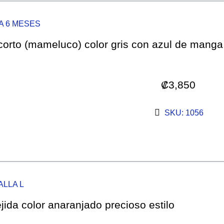
A 6 MESES
corto (mameluco) color gris con azul de manga
₡
3,850
SKU: 1056
ALLA L
jida color anaranjado precioso estilo