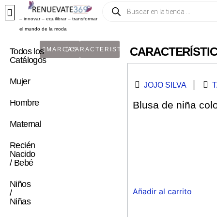
– innovar – equilibrar – transformar
el mundo de la moda
CARACTERÍSTIC
MARCAS
CARACTERISTICA
Todos los
Catálogos
Mujer
JOJO SILVA
T
Hombre
Blusa de niña col
Maternal
Recién
Nacido
/ Bebé
Niños
Añadir al carrito
/
Niñas