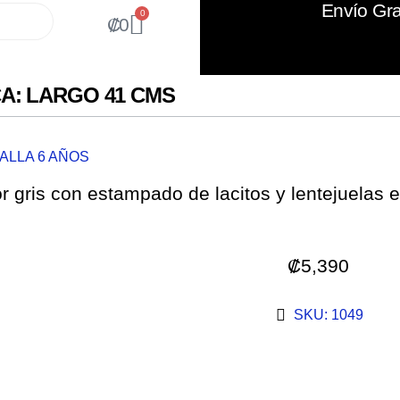
Envío Gra
0
₡
0
A: LARGO 41 CMS
ALLA 6 AÑOS
or gris con estampado de lacitos y lentejuelas
₡
5,390
SKU: 1049