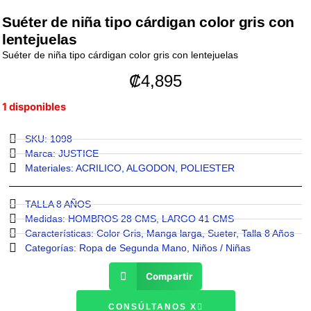
Suéter de niña tipo cárdigan color gris con
lentejuelas
Suéter de niña tipo cárdigan color gris con lentejuelas
₡
4,895
1 disponibles
SKU: 1098
Marca:
JUSTICE
Materiales:
ACRILICO
,
ALGODON
,
POLIESTER
TALLA 8 AÑOS
Medidas:
HOMBROS 28 CMS
,
LARGO 41 CMS
Características:
Color Gris
,
Manga larga
,
Sueter
,
Talla 8 Años
Categorías:
Ropa de Segunda Mano
,
Niños / Niñas
Compartir
CONSÚLTANOS X