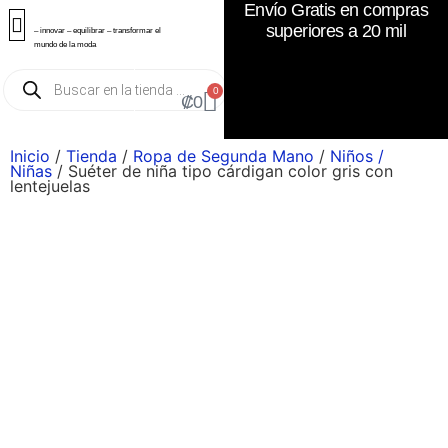
Envío Gratis en compras
superiores a 20 mil
– innovar – equilibrar – transformar el
mundo de la moda
0
₡
0
Inicio
/
Tienda
/
Ropa de Segunda Mano
/
Niños /
Niñas
/ Suéter de niña tipo cárdigan color gris con
lentejuelas