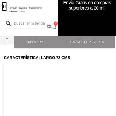
Envío Gratis en compras
superiores a 20 mil
– innovar – equilibrar – transformar el
mundo de la moda
0
₡
0
MARCAS
CARACTERISTICA
TODOS LOS CATÁLOGOS
RECIÉN NACIDO / BEBÉ
ACCESORIOS DE SEGUNDA MANO
CON ETIQUETA ORIGINAL
CARACTERÍSTICA: LARGO 73 CMS