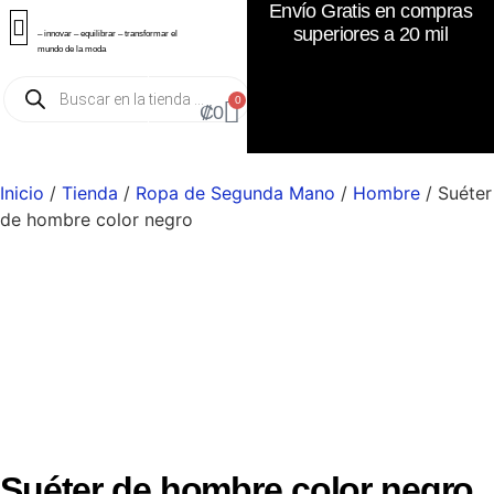
Envío Gratis en compras
superiores a 20 mil
– innovar – equilibrar – transformar el
mundo de la moda
0
₡
0
Inicio
/
Tienda
/
Ropa de Segunda Mano
/
Hombre
/ Suéter
de hombre color negro
Suéter de hombre color negro