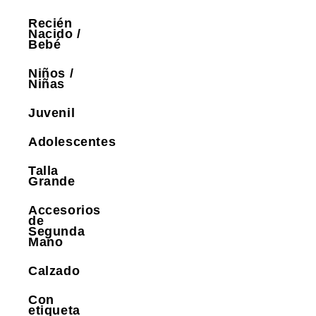
Recién
Nacido /
Bebé
Niños /
Niñas
Juvenil
Adolescentes
Talla
Grande
Accesorios
de
Segunda
Mano
Calzado
Con
etiqueta