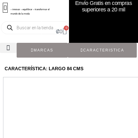
Envío Gratis en compras
superiores a 20 mil
– innovar – equilibrar – transformar el
mundo de la moda
0
₡
0
MARCAS
CARACTERISTICA
TODOS LOS CATÁLOGOS
RECIÉN NACIDO / BEBÉ
ACCESORIOS DE SEGUNDA MANO
CON ETIQUETA ORIGINAL
CARACTERÍSTICA: LARGO 84 CMS