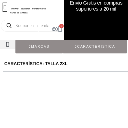
Envío Gratis en compras
superiores a 20 mil
– innovar – equilibrar – transformar el
mundo de la moda
0
₡
0
MARCAS
CARACTERISTICA
TODOS LOS CATÁLOGOS
RECIÉN NACIDO / BEBÉ
ACCESORIOS DE SEGUNDA MANO
CON ETIQUETA ORIGINAL
CARACTERÍSTICA: TALLA 2XL