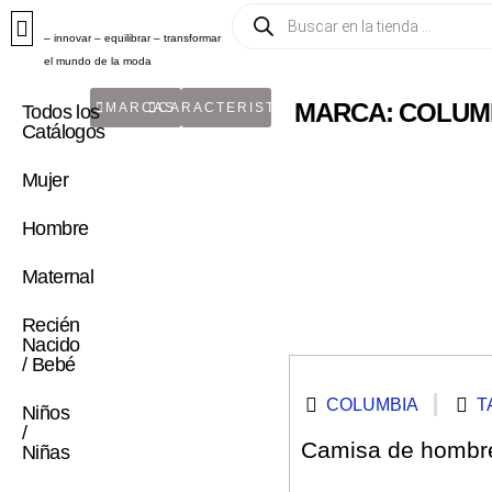
– innovar – equilibrar – transformar
el mundo de la moda
MARCA: COLUM
MARCAS
CARACTERISTICA
Todos los
Catálogos
Mujer
Hombre
Maternal
Recién
Nacido
/ Bebé
COLUMBIA
T
Niños
/
Camisa de hombre 
Niñas