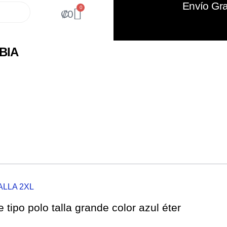
Envío Gra
0
₡
0
BIA
ALLA 2XL
tipo polo talla grande color azul éter