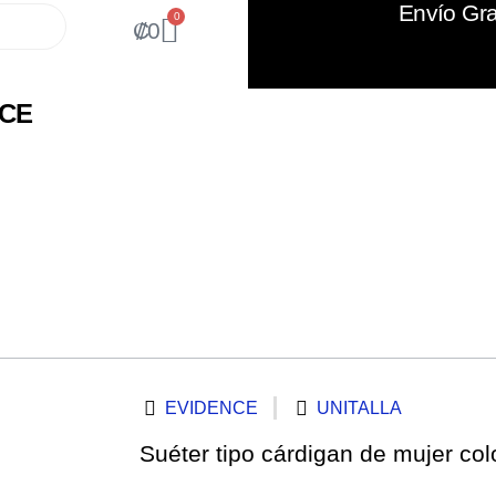
Envío Gra
0
₡
0
NCE
EVIDENCE
UNITALLA
Suéter tipo cárdigan de mujer col