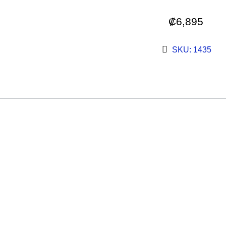
₡
6,895
SKU: 1435