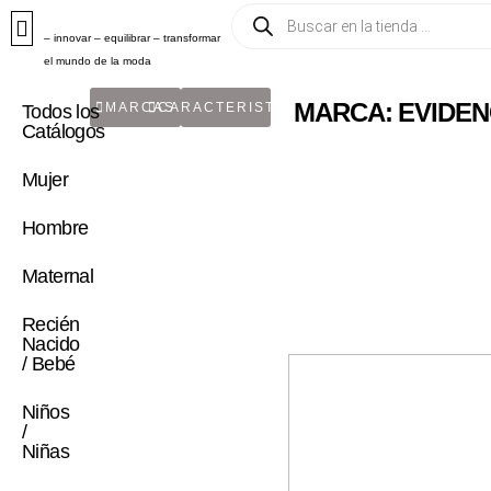
– innovar – equilibrar – transformar
el mundo de la moda
MARCA: EVIDE
MARCAS
CARACTERISTICA
Todos los
Catálogos
Mujer
Hombre
Maternal
Recién
Nacido
/ Bebé
Niños
/
Niñas