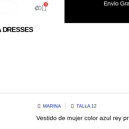
Envío Gra
0
₡
0
A DRESSES
MARINA
TALLA 12
Vestido de mujer color azul rey p