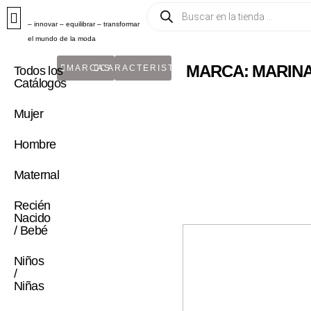
– innovar – equilibrar – transformar
el mundo de la moda
MARCA: MARIN
MARCAS
CARACTERISTICA
Todos los
Catálogos
Mujer
Hombre
Maternal
Recién
Nacido
/ Bebé
Niños
/
Niñas