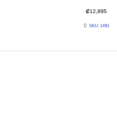
₡
12,895
SKU: 1491