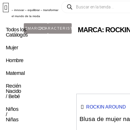
– innovar – equilibrar – transformar
el mundo de la moda
MARCA: ROCKI
MARCAS
CARACTERISTICA
Todos los
Catálogos
Mujer
Hombre
Maternal
Recién
Nacido
/ Bebé
ROCKIN AROUND
Niños
/
Blusa de mujer n
Niñas