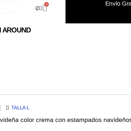
Envío Gra
0
₡
0
N AROUND
TALLA L
avideña color crema con estampados navideño