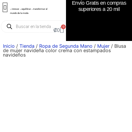
Envío Gratis en compras
superiores a 20 mil
– innovar – equilibrar – transformar el
mundo de la moda
0
₡
0
Inicio
/
Tienda
/
Ropa de Segunda Mano
/
Mujer
/ Blusa
de mujer navideña color crema con estampados
navideños