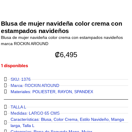
Blusa de mujer navideña color crema con
estampados navideños
Blusa de mujer navideña color crema con estampados navideños
marca ROCKIN AROUND
₡
6,495
1 disponibles
SKU: 1376
Marca:
ROCKIN AROUND
Materiales:
POLIESTER
,
RAYON
,
SPANDEX
TALLA L
Medidas:
LARGO 65 CMS
Características:
Blusa
,
Color Crema
,
Estilo Navideño
,
Manga
larga
,
Talla L
Categorías:
Ropa de Segunda Mano
,
Mujer