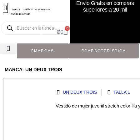
Envío Gratis en compras
superiores a 20 mil
– innovar – equilibrar – transformar el
mundo de la moda
0
₡
0
MARCAS
CARACTERISTICA
TODOS LOS CATÁLOGOS
RECIÉN NACIDO / BEBÉ
ACCESORIOS DE SEGUNDA MANO
CON ETIQUETA ORIGINAL
MARCA: UN DEUX TROIS
UN DEUX TROIS
TALLA L
Vestido de mujer juvenil stretch color lila 