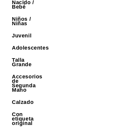
Nacido /
Bebé
Niños /
Niñas
Juvenil
Adolescentes
Talla
Grande
Accesorios
de
Segunda
Mano
Calzado
Con
etiqueta
original