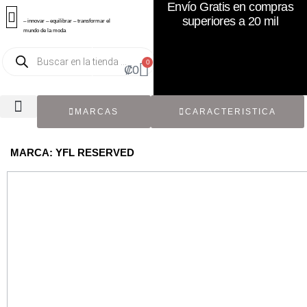
Envío Gratis en compras
superiores a 20 mil
– innovar – equilibrar – transformar el
mundo de la moda
0
₡
0
MARCAS
CARACTERISTICA
TODOS LOS CATÁLOGOS
RECIÉN NACIDO / BEBÉ
ACCESORIOS DE SEGUNDA MANO
CON ETIQUETA ORIGINAL
MARCA: YFL RESERVED