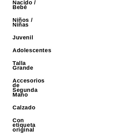
Nacido /
Bebé
Niños /
Niñas
Juvenil
Adolescentes
Talla
Grande
Accesorios
de
Segunda
Mano
Calzado
Con
etiqueta
original