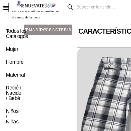
– innovar – equilibrar – transformar
el mundo de la moda
CARACTERÍSTIC
MARCAS
CARACTERISTICA
Todos los
Catálogos
Mujer
Hombre
Maternal
Recién
Nacido
/ Bebé
Niños
/
Niñas