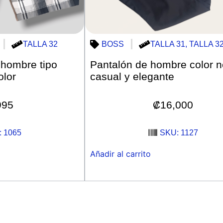
TALLA 32
BOSS
TALLA 31
,
TALLA 3
 hombre tipo
Pantalón de hombre color 
olor
casual y elegante
995
₡
16,000
 1065
SKU: 1127
Añadir al carrito