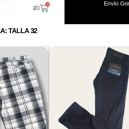
Envío Gra
0
₡
0
A: TALLA 32