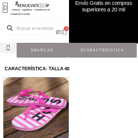
Envío Gratis en compras
superiores a 20 mil
– innovar – equilibrar – transformar el
mundo de la moda
0
₡
0
MARCAS
CARACTERISTICA
TODOS LOS CATÁLOGOS
RECIÉN NACIDO / BEBÉ
ACCESORIOS DE SEGUNDA MANO
CON ETIQUETA ORIGINAL
CARACTERÍSTICA: TALLA 40