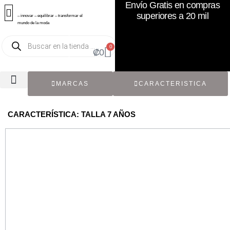
Envío Gratis en compras
superiores a 20 mil
– innovar – equilibrar – transformar el
mundo de la moda
0
₡
0
MARCAS
CARACTERISTICA
TODOS LOS CATÁLOGOS
RECIÉN NACIDO / BEBÉ
ACCESORIOS DE SEGUNDA MANO
CON ETIQUETA ORIGINAL
CARACTERÍSTICA: TALLA 7 AÑOS